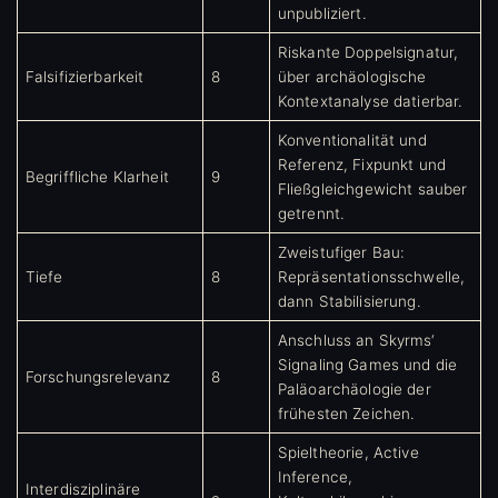
unpubliziert.
Riskante Doppelsignatur,
Falsifizierbarkeit
8
über archäologische
Kontextanalyse datierbar.
Konventionalität und
Referenz, Fixpunkt und
Begriffliche Klarheit
9
Fließgleichgewicht sauber
getrennt.
Zweistufiger Bau:
Tiefe
8
Repräsentationsschwelle,
dann Stabilisierung.
Anschluss an Skyrms‘
Signaling Games und die
Forschungsrelevanz
8
Paläoarchäologie der
frühesten Zeichen.
Spieltheorie, Active
Inference,
Interdisziplinäre