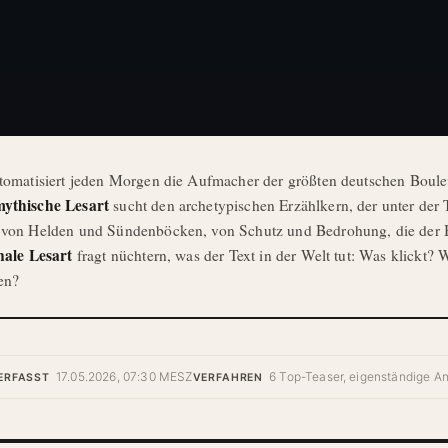
utomatisiert jeden Morgen die Aufmacher der größten deutschen Boule
ythische Lesart
sucht den archetypischen Erzählkern, der unter der 
n von Helden und Sündenböcken, von Schutz und Bedrohung, die der B
nale Lesart
fragt nüchtern, was der Text in der Welt tut: Was klickt? 
en?
17.05.2026, 07:30 MESZ
6 Top-Teaser, eigenständige A
ERFASST
VERFAHREN