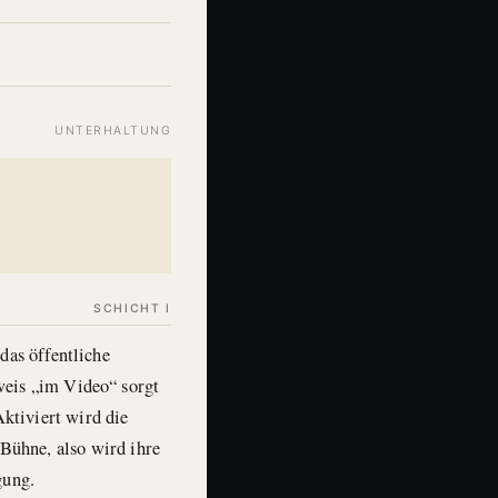
UNTERHALTUNG
SCHICHT I
das öffentliche
weis „im Video“ sorgt
ktiviert wird die
 Bühne, also wird ihre
gung.