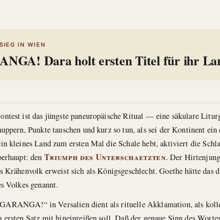
IEG IN WIEN
GA! Dara holt ersten Titel für ihr La
ntest ist das jüngste paneuropäische Ritual — eine säkulare Liturg
uppern, Punkte tauschen und kurz so tun, als sei der Kontinent ein 
in kleines Land zum ersten Mal die Schale hebt, aktiviert die Schla
Triumph des Unterschaetzten
berhaupt: den
. Der Hirtenjung
s Krähenvolk erweist sich als Königsgeschlecht. Goethe hätte das d
es Volkes genannt.
ARANGA!“ in Versalien dient als rituelle Akklamation, als kolle
 ersten Satz mit hineinreißen soll. Daß der genaue Sinn des Wortes 