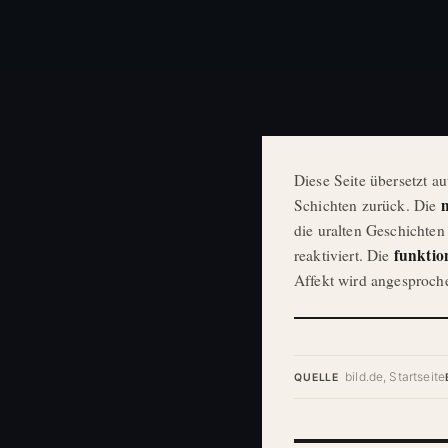
Diese Seite übersetzt a
m
Schichten zurück. Die
die uralten Geschichte
funktio
reaktiviert. Die
Affekt wird angesproch
bild.de, Startseite
QUELLE