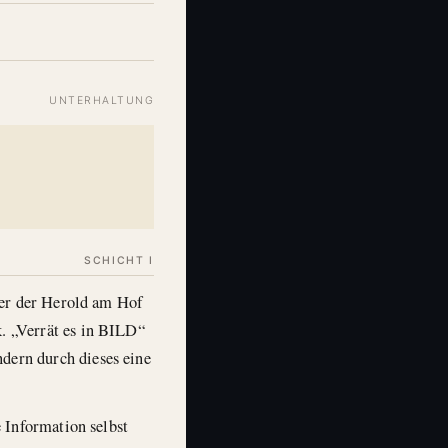
UNTERHALTUNG
SCHICHT I
her der Herold am Hof
. „Verrät es in BILD“
ndern durch dieses eine
 Information selbst