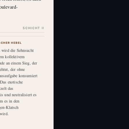
oulevard-
SCHICHT II
SCHER HEBEL
 wird die Sehnsucht
em kollektivem
de an einem Sieg, der
htut, der ohne
ausaufgabe konsumiert
Das exotische
zelt das
s und neutralisiert es
em es in den
en-Klatsch
wird.