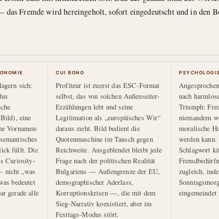
 das Fremde wird hereingeholt, sofort eingedeutscht und in den B
ONOMIE
CUI BONO
PSYCHOLOGI
lagern sich:
Profiteur ist zuerst das ESC-Format
Angesprochen
lus
selbst, das von solchen Außenseiter-
nach harmlos
sche
Erzählungen lebt und seine
Triumph: Freu
 Bild), eine
Legitimation als „europäisches Wir“
niemandem we
ine Vornamen-
daraus zieht. Bild bedient die
moralische H
 semantisches
Quotenmaschine im Tausch gegen
werden kann. 
ck füllt. Die
Reichweite. Ausgeblendet bleibt jede
Schlagwort kit
ls Curiosity-
Frage nach der politischen Realität
Fremdbedürfni
 nicht „was
Bulgariens — Außengrenze der EU,
zugleich, ind
„was bedeutet
demographischer Aderlass,
Sonntagsmorg
ar gerade alle
Korruptionskrisen —, die mit dem
eingemeindet 
Sieg-Narrativ koexistiert, aber im
Festtags-Modus stört.