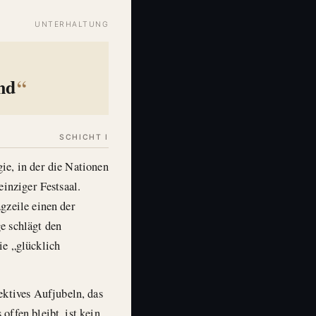
UNTERHALTUNG
nd
SCHICHT I
ie, in der die Nationen
einziger Festsaal.
gzeile einen der
e schlägt den
ie „glücklich
ktives Aufjubeln, das
offen bleibt, ist kein