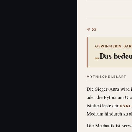
№ 03
GEWINNERIN DARA
Das bedeu
MYTHISCHE LESART
Die Sieger-Aura wird i
oder die Pythia am Or
exkl
ist die Geste der
Medium hindurch zu al
Die Mechanik ist verwa