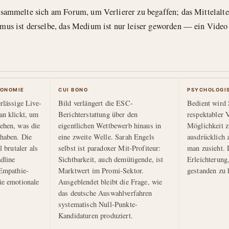
sammelte sich am Forum, um Verlierer zu begaffen; das Mittelalter
us ist derselbe, das Medium ist nur leiser geworden — ein Video 
ONOMIE
CUI BONO
PSYCHOLOGI
rlässige Live-
Bild verlängert die ESC-
Bedient wird 
an klickt, um
Berichterstattung über den
respektabler 
ehen, was die
eigentlichen Wettbewerb hinaus in
Möglichkeit z
haben. Die
eine zweite Welle. Sarah Engels
ausdrücklich 
l brutaler als
selbst ist paradoxer Mit-Profiteur:
man zusieht. 
dline
Sichtbarkeit, auch demütigende, ist
Erleichterung,
 Empathie-
Marktwert im Promi-Sektor.
gestanden zu 
ie emotionale
Ausgeblendet bleibt die Frage, wie
das deutsche Auswahlverfahren
systematisch Null-Punkte-
Kandidaturen produziert.