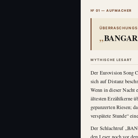
№ 01 — AUFMACHER
ÜBERRASCHUNGSS
BANGARAN
MYTHISCHE LESART
Der Eurovision Song Co
sich auf Distanz beschn
Wenn in dieser Nacht e
ältesten Erzählkerne ü
gepanzerten Riesen; da
verspätete Stunde“ ein
Der Schlachtruf „BANG
den Leser noch vor dem