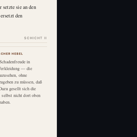
 setzte sie an den
ersetzt den
SCHICHT II
SCHER HEBEL
Schadenfreude in
Verkleidung — die
uzusehen, ohne
zugeben zu müssen, daß
Dazu gesellt sich die
 selbst nicht dort oben
haben.