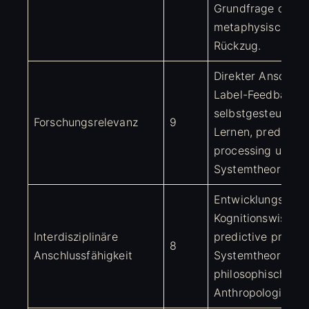
Grundfrage ohne
metaphysischen
Rückzug.
Direkter Anschlus
Label-Feedback,
selbstgesteuertes
Forschungsrelevanz
9
Lernen, predictiv
processing und
Systemtheorie.
Entwicklungspsyc
Kognitionswissens
Interdisziplinäre
predictive proces
8
Anschlussfähigkeit
Systemtheorie,
philosophische
Anthropologie.