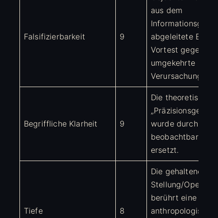
aus dem
Informationsgewi
Falsifizierbarkeit
9
abgeleitete Effekt
Vortest gegen
umgekehrte
Verursachung.
Die theoretisch g
„Präzisionsgewich
Begriffliche Klarheit
9
wurde durch ein
beobachtbares Kr
ersetzt.
Die gehaltene Ant
Stellung/Operatio
berührt eine
Tiefe
8
anthropologische