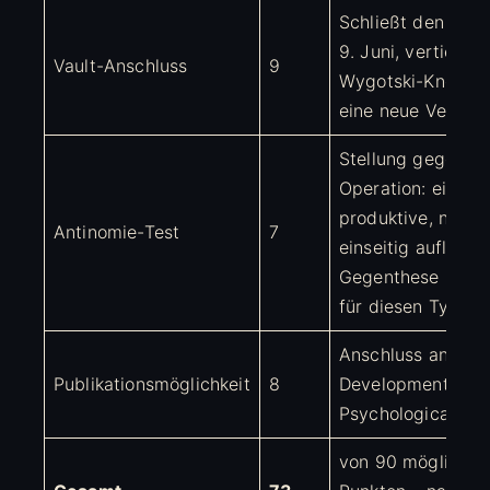
Schließt den Str
9. Juni, vertieft d
Vault-Anschluss
9
Wygotski-Knoten, 
eine neue Verzwe
Stellung gegen
Operation: eine
produktive, nicht
Antinomie-Test
7
einseitig auflösba
Gegenthese (Höc
für diesen Typ err
Anschluss an Cogn
Publikationsmöglichkeit
8
Developmental Sc
Psychological Sci
von 90 möglichen