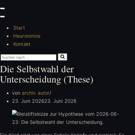
Navigationsmenü
Navigationsmenü
Start
Heuronimos
Kontakt
Suchen
nach …
Die Selbstwahl der
Unterscheidung (These)
von
archiv autor
23. Juni 2026
23. Juni 2026
Ein Kind sitzt vor einer Schale Knöpfe und sortiert. Es