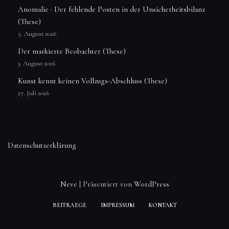
Anomalie · Der fehlende Posten in der Unsicherheitsbilanz
(These)
5. August 2026
Der markierte Beobachter (These)
3. August 2026
Kunst kennt keinen Vollzugs-Abschluss (These)
27. Juli 2026
Datenschutzerklärung
Neve
| Präsentiert von
WordPress
BEITRAEGE
IMPRESSUM
KONTAKT