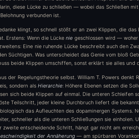
darin, diese Lücke zu schließen — wobei das Schließen mi
r Belohnung verbunden ist.
danke klingt, so schnell stößt er an zwei Klippen, die das
at. Erstens: Wenn die Lücke
nie
geschlossen wird — woher
weitens: Eine nie ruhende Lücke beschreibt auch den Zwa
den Süchtigen. Was unterscheidet das Genie vom bloß Get
ss beide Klippen umschiffen, sonst erklärt sie alles und d
us der Regelungstheorie selbst. William T. Powers denkt R
eis, sondern als
Hierarchie
: Höhere Ebenen setzen die Soll
ösen sich beide Klippen auf einmal. Die unteren Schleifen s
ste Teilschritt, jeder kleine Durchbruch liefert die bekann
obiologisch das Aufleuchten des dopaminergen Systems. N
iter, schneller als die unteren Schließungen sie einholen. 
r zweite entscheidende Schritt, hängt gar nicht am erreich
eschwindigkeit der Annäherung
— am spürbaren Voranko