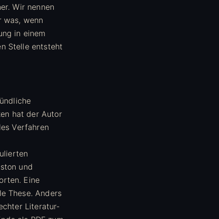
her. Wir nennen
r was, wenn
ung in einem
n Stelle entsteht
ündliche
en hat der Autor
les Verfahren
ulierten
iston und
orten. Eine
le These. Anders
chter Literatur-