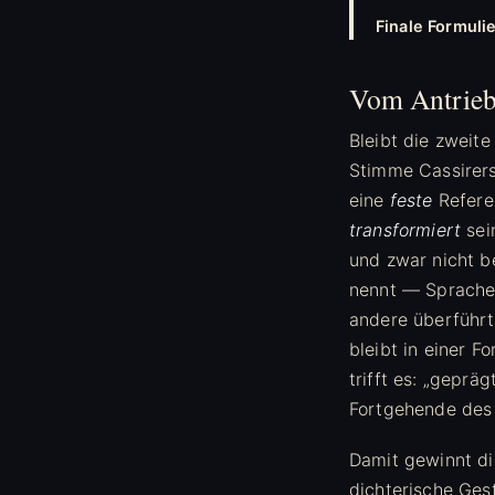
Finale Formul
Vom Antrieb 
Bleibt die zweite
Stimme Cassirers
eine
feste
Refere
transformiert
sein
und zwar nicht b
nennt — Sprache,
andere überführt,
bleibt in einer 
trifft es: „geprä
Fortgehende des
Damit gewinnt die
dichterische Ges