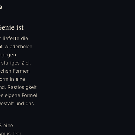
8
enie ist
 lieferte die
ht wiederholen
dagegen
stufiges Ziel,
ischen Formen
orm in eine
d. Rastlosigkeit
es eigene Formel
Gestalt und das
ß eine
smus: Der