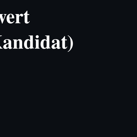
wert
andidat)