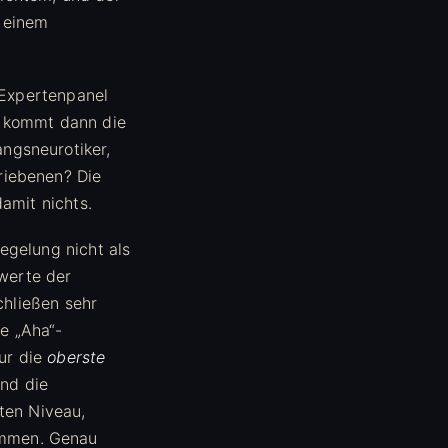
t einem
 Expertenpanel
 kommt dann die
ngsneurotiker,
riebenen? Die
amit nichts.
egelung nicht als
werte der
chließen sehr
te „Aha“-
ur die
oberste
Und die
ten Niveau,
mmen. Genau