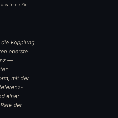
 das ferne Ziel
 die Kopplung
ren oberste
anz —
nten
orm, mit der
Referenz-
nd einer
 Rate der