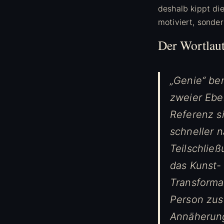
deshalb kippt die
motiviert, sond
Der Wortlaut
„Genie“ be
zweier Ebe
Referenz s
schneller n
Teilschließ
das Kunst-
Transforma
Person zus
Annäherung