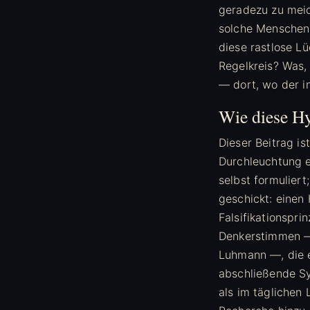
geradezu zu meid
solche Menschen,
diese rastlose L
Regelkreis? Was,
— dort, wo der in
Wie diese Hy
Dieser Beitrag is
Durchleuchtung e
selbst formulier
geschickt: einen
Falsifikationspri
Denkerstimmen — 
Luhmann —, die e
abschließende Sy
als im täglichen 