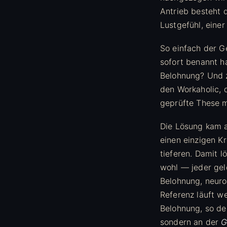
Antrieb besteht 
Lustgefühl, eine
So einfach der Ge
sofort benannt h
Belohnung? Und z
den Workaholic, 
geprüfte These mu
Die Lösung kam a
einen einzigen Kr
tieferen. Damit l
wohl — jeder gelö
Belohnung, neur
Referenz läuft we
Belohnung, so de
sondern an der
G