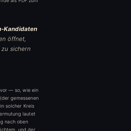
Ende als PDF zum
-Kandidaten
en öffnet,
 zu sichern
vor — so, wie ein
t (der gemessenen
in solcher Kreis
 Vermutung lautet
dig nach oben
ichtem, und der