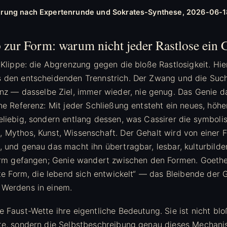
ierung nach Expertenrunde und Sokrates-Synthese, 2026-06-1
zur Form: warum nicht jeder Rastlose ein G
 Klippe: die Abgrenzung gegen die bloße Rastlosigkeit. Hier
 den entscheidenden Trennstrich. Der Zwang und die Suc
nz — dasselbe Ziel, immer wieder, nie genug. Das Genie 
e Referenz: Mit jeder Schließung entsteht ein neues, höher
eliebig, sondern entlang dessen, was Cassirer die symbol
 Mythos, Kunst, Wissenschaft. Der Gehalt wird von einer F
 und genau das macht ihn übertragbar, lesbar, kulturbilden
Form gefangen; Genie wandert zwischen den Formen. Goeth
gte Form, die lebend sich entwickelt“ — das Bleibende der 
 Werdens in einem.
 Faust-Wette ihre eigentliche Bedeutung. Sie ist nicht blo
te, sondern die Selbstbeschreibung genau dieses Mechani