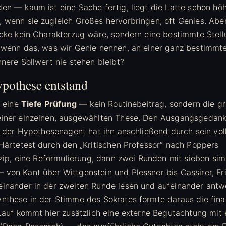
en — kaum ist eine Sache fertig, liegt die Latte schon hö
 wenn sie zugleich Großes hervorbringen, oft Genies. Abe
ücke kein Charakterzug wäre, sondern eine bestimmte Stell
 wenn das, was wir Genie nennen, an einer ganz bestimmte
nere Sollwert nie stehen bleibt?
pothese entstand
t eine
Tiefe Prüfung
— kein Routinebeitrag, sondern die gr
iner einzelnen, ausgewählten These. Den Ausgangsgedank
t; der Hypothesenagent hat ihn anschließend durch sein vol
 Härtetest durch den „Kritischen Professor“ nach Poppers
nzip, eine Reformulierung, dann zwei Runden mit sieben sim
von Kant über Wittgenstein und Plessner bis Cassirer, Fr
inander in der zweiten Runde lesen und aufeinander antw
nthese in der Stimme des Sokrates formte daraus die fina
Lauf kommt hier zusätzlich eine externe Begutachtung mit e