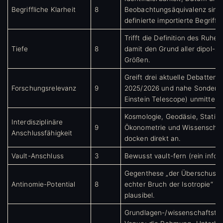
Begriffliche Klarheit
8
Beobachtungsäquivalenz sind 
definierte importierte Begriffe
Trifft die Definition des Ruhe
Tiefe
8
damit den Grund aller dipol-su
Größen.
Greift drei aktuelle Debatten 
Forschungsrelevanz
9
2025/2026 und nahe Sonden 
Einstein Telescope) unmittelba
Kosmologie, Geodäsie, Statisti
Interdisziplinäre
9
Ökonometrie und Wissenschaf
Anschlussfähigkeit
docken direkt an.
Vault-Anschluss
3
Bewusst vault-fern (rein infor
Gegenthese „der Überschuss i
Antinomie-Potential
8
echter Bruch der Isotropie“ ble
plausibel.
Grundlagen-/wissenschaftsth