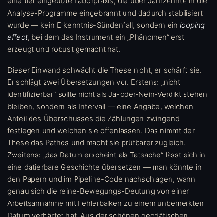
eine tief eingeübte Laborpraxis, die über Jahrzehnte in die
Analyse-Programme eingebrannt und dadurch stabilisiert
wurde — kein Erkenntnis-Sündenfall, sondern ein
looping
effect
, bei dem das Instrument ein „Phänomen“ erst
erzeugt und robust gemacht hat.
Dieser Einwand schwächt die These nicht, er schärft sie.
Er schlägt zwei Übersetzungen vor. Erstens: „nicht
identifizierbar“ sollte nicht als Ja-oder-Nein-Verdikt stehen
bleiben, sondern als Intervall — eine Angabe, welchen
Anteil des Überschusses die Zählungen zwingend
festlegen und welchen sie offenlassen. Das nimmt der
These das Pathos und macht sie prüfbarer zugleich.
Zweitens: „das Datum erscheint als Tatsache“ lässt sich in
eine datierbare Geschichte übersetzen — man könnte in
den Papern und im Pipeline-Code nachschlagen, wann
genau sich die reine-Bewegungs-Deutung von einer
Arbeitsannahme mit Fehlerbalken zu einem unbemerkten
Datum verhärtet hat. Aus der schönen geodätischen