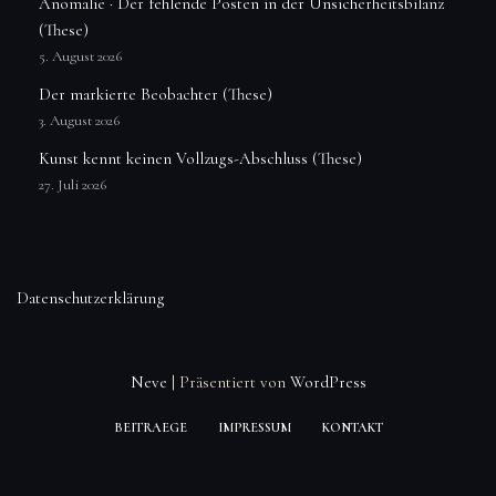
Anomalie · Der fehlende Posten in der Unsicherheitsbilanz
(These)
5. August 2026
Der markierte Beobachter (These)
3. August 2026
Kunst kennt keinen Vollzugs-Abschluss (These)
27. Juli 2026
Datenschutzerklärung
Neve
| Präsentiert von
WordPress
BEITRAEGE
IMPRESSUM
KONTAKT